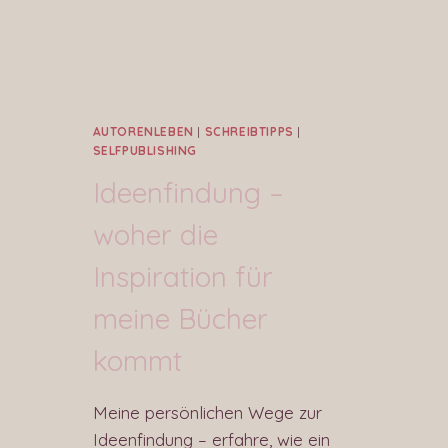
AUTORENLEBEN
|
SCHREIBTIPPS
|
SELFPUBLISHING
Ideenfindung –
woher die
Inspiration für
meine Bücher
kommt
Meine persönlichen Wege zur
Ideenfindung – erfahre, wie ein